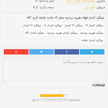
بروز رسانی:
۲ بهمن ۱۴۰۰
148,000
قيمت:
ريال
سایز و اندازه:
۱۲
درجه و گرید:
A_3
 گرید A3