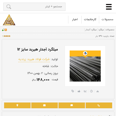
محصولات
کارخانجات
اخبار
میلگرد آجدار هیربد سایز 12
تولید:
شرکت فولاد هیربد زرندیه
حالت:
شاخه