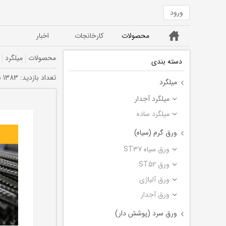
ورود
خانه
محصولات
کارخانجات
اخبار
ورق ST52
ورق سیاه ST37
محصولات
میلگرد
دسته بندی
تعداد بازديد: 1383 بار
میلگرد
میلگرد آجدار
میلگرد ساده
ورق گرم (سیاه)
ورق سیاه ST37
ورق ST52
ورق آلیاژی
ورق آجدار
ورق سرد (پوشش دار)