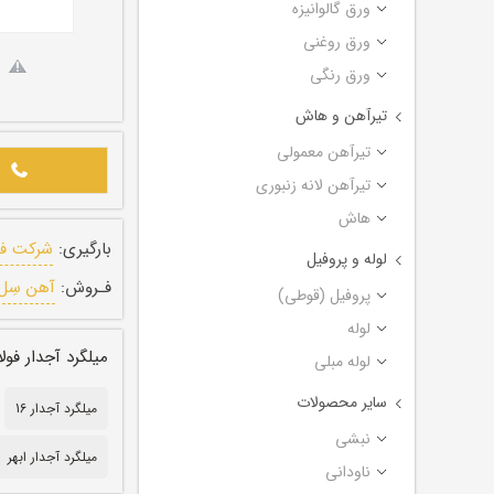
ورق گالوانیزه
ورق روغنی
ورق رنگی
تیرآهن و هاش
تیرآهن معمولی
تیرآهن لانه زنبوری
هاش
بارگیری:
شرکت فول
لوله و پروفیل
فـروش:
آهن سِل
پروفیل (قوطی)
لوله
میلگرد آجدار فولاد سیادن ا
لوله مبلی
سایر محصولات
میلگرد آجدار 16
نبشی
میلگرد آجدار ابهر
ناودانی