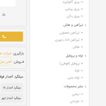
ورق گالوانیزه
ورق روغنی
ورق رنگی
تیرآهن و هاش
تیرآهن معمولی
تیرآهن لانه زنبوری
هاش
بارگیری:
شرکت فول
لوله و پروفیل
فـروش:
آهن سِل
پروفیل (قوطی)
لوله
میلگرد آجدار فولاد سیادن ا
لوله مبلی
سایر محصولات
میلگرد آجدار 18
نبشی
میلگرد آجدار ابهر
ناودانی