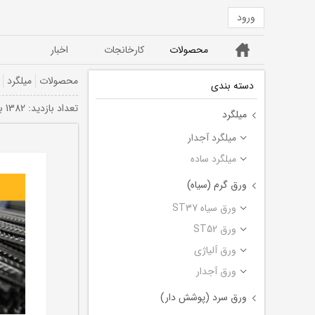
ورود
خانه
محصولات
کارخانجات
اخبار
ورق ST52
ورق سیاه ST37
محصولات
میلگرد
دسته بندی
تعداد بازديد: 1382 بار
میلگرد
میلگرد آجدار
میلگرد ساده
ورق گرم (سیاه)
ورق سیاه ST37
ورق ST52
ورق آلیاژی
ورق آجدار
ورق سرد (پوشش دار)