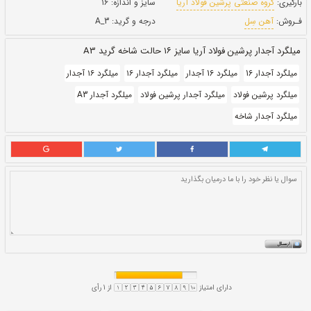
بروز رسانی:
۲ بهمن ۱۴۰۰
147,000
قيمت:
ريال
یا
سایز و اندازه:
۱۶
درجه و گرید:
A_3
رید A3