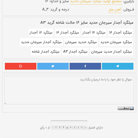
بروز رسانی:
۲ بهمن ۱۴۰۰
152,000
قيمت:
ريال
ان حديد
سایز و اندازه:
۱۶
درجه و گرید:
A_3
 A3