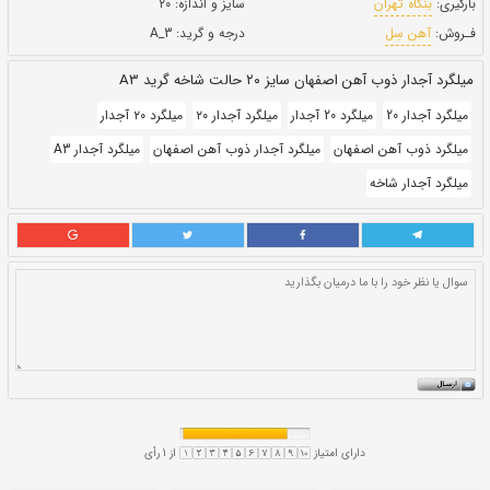
بروز رسانی:
۲ بهمن ۱۴۰۰
147,500
قيمت:
ريال
سایز و اندازه:
۲۰
درجه و گرید:
A_3
 گرید A3