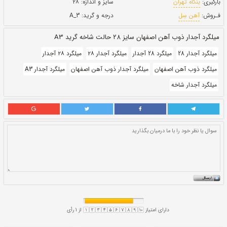
بروز رسانی:
۲ بهمن ۱۴۰۰
147,500
قيمت:
ريال
سایز و اندازه:
۲۸
درجه و گرید:
A_3
 گرید A3