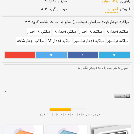
بروز رسانی:
۲ بهمن ۱۴۰۰
147,500
قيمت:
ريال
سایز و اندازه:
۱۸
درجه و گرید:
A_3
الت شاخه گرید A3