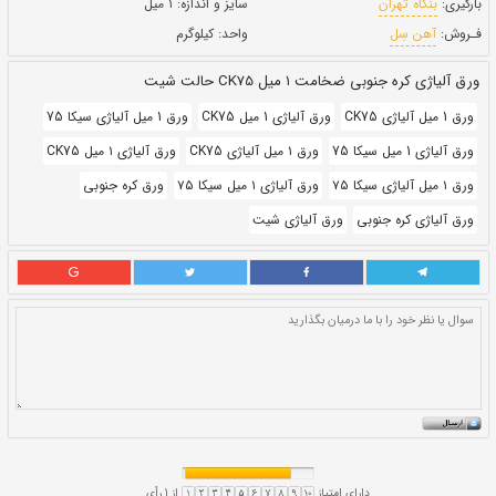
حالت:
شیت
بروز رسانی:
۲۹ دی ۱۴۰۰
623,840
قيمت:
ريال
سایز و اندازه:
۱ میل
واحد:
کیلوگرم
ت