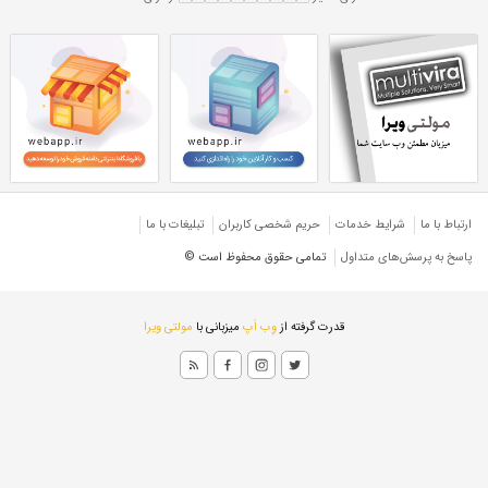
 میل CK75
ورق 1 میل آلیاژی سیکا 75
CK75
ورق آلیاژی ۱ میل CK75
ی ۱ میل سیکا ۷۵
ورق کره جنوبی
ژی شیت
ارتباط با ما
شرایط خدمات
حريم شخصی كاربران
تبليغات با ما
پاسخ به پرسش‌های متداول
تمامی حقوق محفوظ است ©
قدرت گرفته از
وِب اَپ
میزبانی با
مولتی ویرا