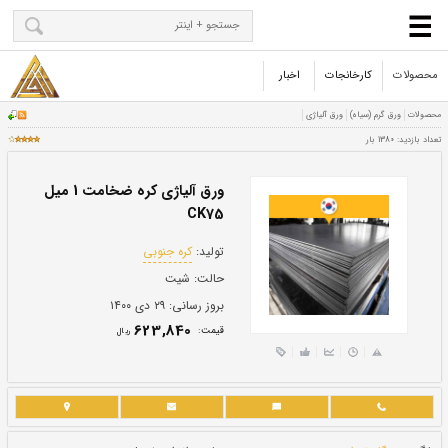
محصولات
کارخانجات
اخبار
ورق آلیاژی کره ضخامت 1 میل
CK75
تولید:
کره جنوبی