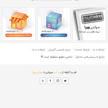
 5 میل CK75
ورق 5 میل آلیاژی سیکا 75
ژی CK75
ورق آلیاژی ۵ میل CK75
اژی ۵ میل سیکا ۷۵
ورق کره جنوبی
ژی شیت
ارتباط با ما
شرایط خدمات
حريم شخصی كاربران
تبليغات با ما
پاسخ به پرسش‌های متداول
تمامی حقوق محفوظ است ©
قدرت گرفته از
وِب اَپ
میزبانی با
مولتی ویرا