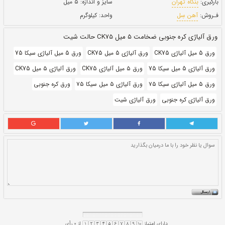
حالت:
شیت
بروز رسانی:
۲۹ دی ۱۴۰۰
623,840
قيمت:
ريال
سایز و اندازه:
۵ میل
واحد:
کیلوگرم
ت