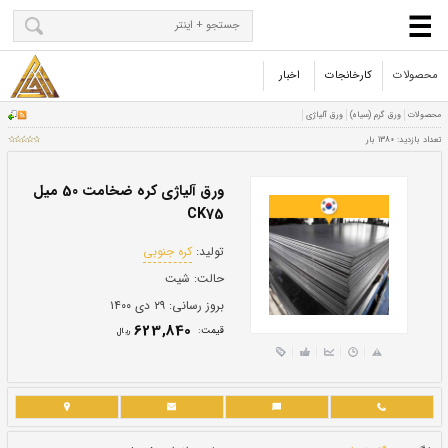
محصولات
کارخانجات
اخبار
ورق آلیاژی کره ضخامت 50 میل
CK75
تولید:
کره جنوبی