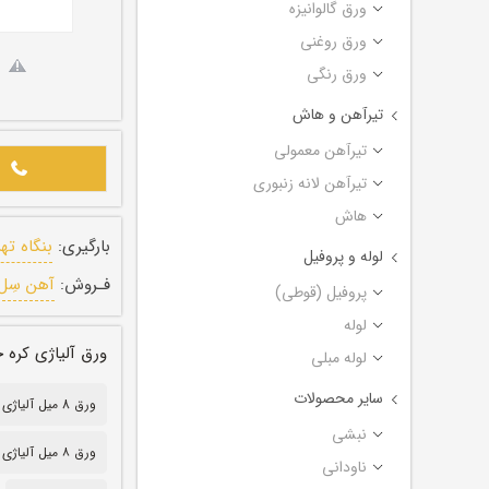
ورق گالوانیزه
ورق روغنی
ورق رنگی
تیرآهن و هاش
تیرآهن معمولی
تیرآهن لانه زنبوری
هاش
بارگیری:
بنگاه ته
لوله و پروفیل
فـروش:
آهن سِل
پروفیل (قوطی)
لوله
ورق آلیاژی کره جنوبی ضخا
لوله مبلی
سایر محصولات
ورق 8 میل آلیاژی 17MN4
نبشی
ورق ۸ میل آلیاژی 17MN4
ناودانی