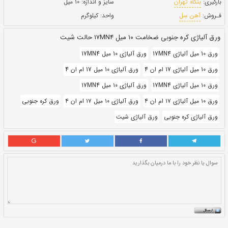
حالت:
شیت
بروز رسانی:
۱۵ دی ۱۴۰۰
270,640
قيمت:
ريال
سایز و اندازه:
۱۰ میل
واحد:
کیلوگرم
یت