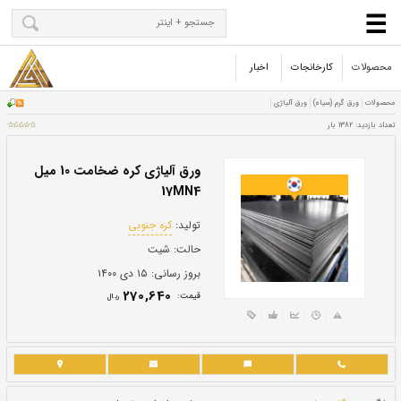
محصولات
کارخانجات
اخبار
ورق آلیاژی کره ضخامت 10 میل
17MN4
تولید:
کره جنوبی