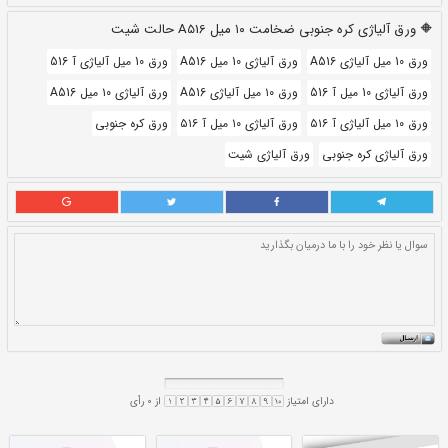
حالت:
شیت
بروز رسانی:
۲۶ تیر ۱۴۰۰
340,000
قيمت:
ريال
سایز و اندازه:
۱۰ میل
واحد:
کیلوگرم
لت شیت
1 میل A516
ورق 10 میل آلیاژی آ 516