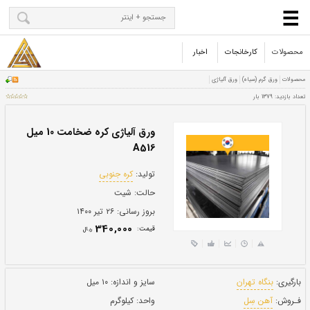
محصولات
کارخانجات
اخبار
ورق آلیاژی کره ضخامت 10 میل
A516
تولید:
کره جنوبی