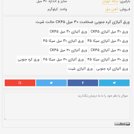
حالت:
شیت
بروز رسانی:
۲۹ دی ۱۴۰۰
403,660
قيمت:
ريال
سایز و اندازه:
۳۰ میل
واحد:
کیلوگرم
یت