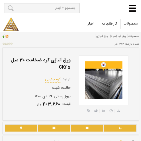
محصولات
کارخانجات
اخبار
ورق آلیاژی کره ضخامت 30 میل
CK45
تولید:
کره جنوبی