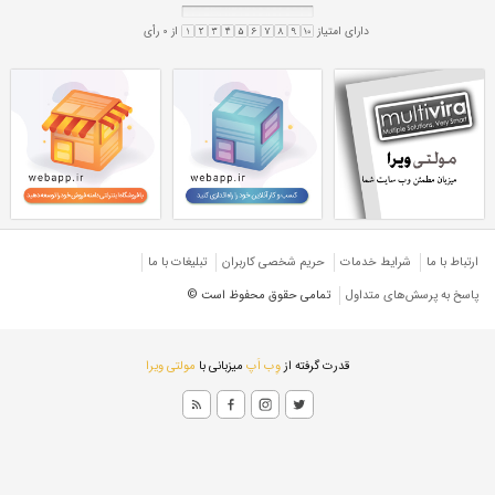
ی 30 میل CK45
لیاژی 30 میل سیکا 45
ی ۳۰ میل CK45
لیاژی ۳۰ میل سیکا ۴۵
ورق کره جنوبی
ژی شیت
ارتباط با ما
شرایط خدمات
حريم شخصی كاربران
تبليغات با ما
پاسخ به پرسش‌های متداول
تمامی حقوق محفوظ است ©
قدرت گرفته از
وِب اَپ
میزبانی با
مولتی ویرا