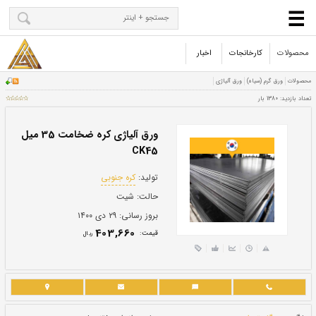
محصولات
کارخانجات
اخبار
ورق آلیاژی کره ضخامت 35 میل
CK45
تولید:
کره جنوبی