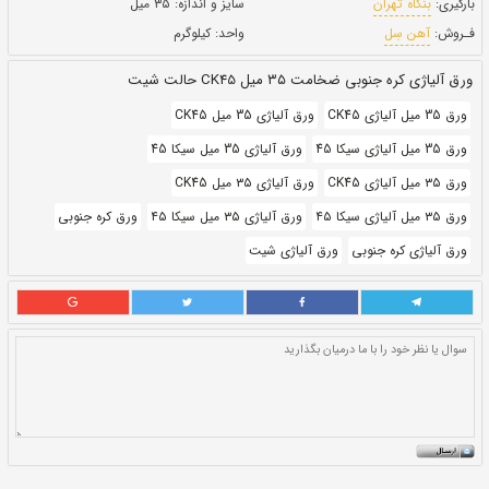
حالت:
شیت
بروز رسانی:
۲۹ دی ۱۴۰۰
403,660
قيمت:
ريال
سایز و اندازه:
۳۵ میل
واحد:
کیلوگرم
یت