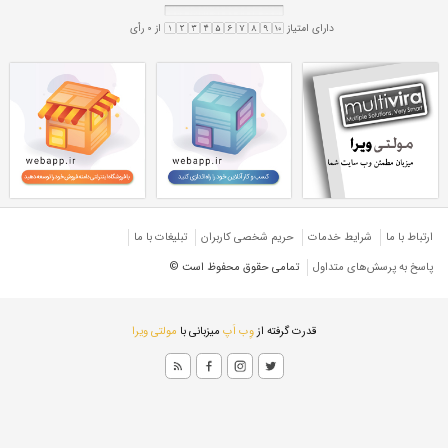
ژی 35 میل CK45
آلیاژی 35 میل سیکا 45
ژی ۳۵ میل CK45
آلیاژی ۳۵ میل سیکا ۴۵
ورق کره جنوبی
ژی شیت
ارتباط با ما
شرایط خدمات
حريم شخصی كاربران
تبليغات با ما
پاسخ به پرسش‌های متداول
تمامی حقوق محفوظ است ©
قدرت گرفته از
وِب اَپ
میزبانی با
مولتی ویرا