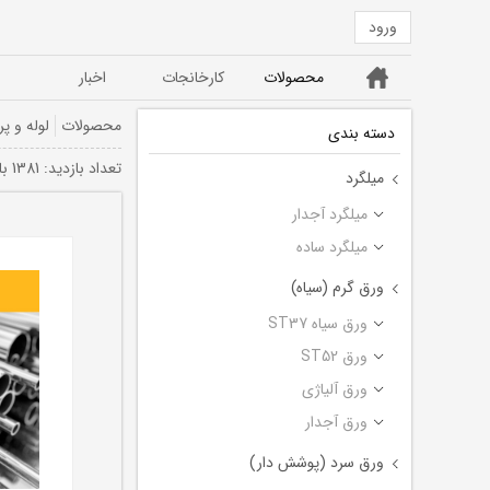
ورود
خانه
محصولات
کارخانجات
اخبار
ورق ST52
ورق سیاه ST37
محصولات
لوله و پر
دسته بندی
تعداد بازديد: 1381 بار
میلگرد
میلگرد آجدار
میلگرد ساده
ورق گرم (سیاه)
ورق سیاه ST37
ورق ST52
ورق آلیاژی
ورق آجدار
ورق سرد (پوشش دار)