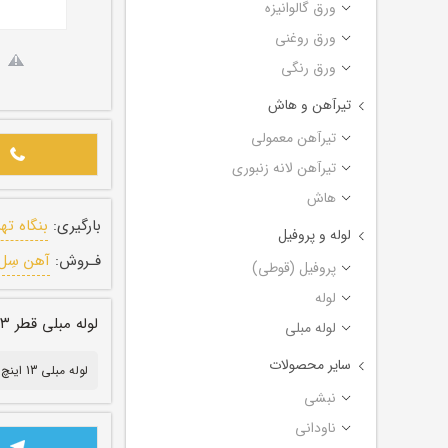
ورق گالوانیزه
ورق روغنی
ورق رنگی
تیرآهن و هاش
تیرآهن معمولی
تیرآهن لانه زنبوری
هاش
بارگیری:
بنگاه ته
لوله و پروفیل
فـروش:
آهن سِل
پروفیل (قوطی)
لوله
لوله مبلی قطر ۱۳ اینچ ضخامت ۰/۹ میل طول ۶ متر
لوله مبلی
سایر محصولات
لوله مبلی 13 اینچ
نبشی
ناودانی