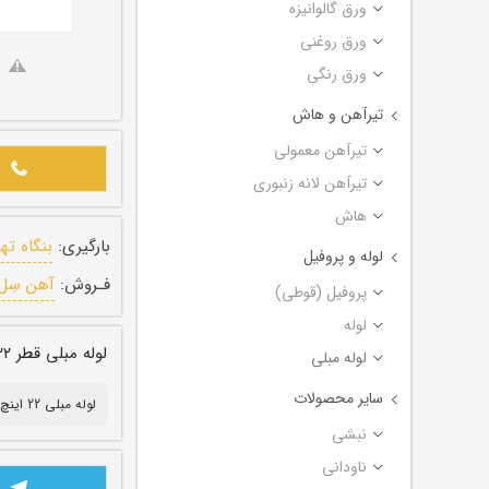
ورق گالوانیزه
ورق روغنی
ورق رنگی
تیرآهن و هاش
تیرآهن معمولی
تیرآهن لانه زنبوری
هاش
بارگیری:
بنگاه ته
لوله و پروفیل
فـروش:
آهن سِل
پروفیل (قوطی)
لوله
لوله مبلی قطر ۲۲ اینچ ضخامت ۰/۸ میل طول ۶ متر
لوله مبلی
سایر محصولات
لوله مبلی 22 اینچ
نبشی
ناودانی