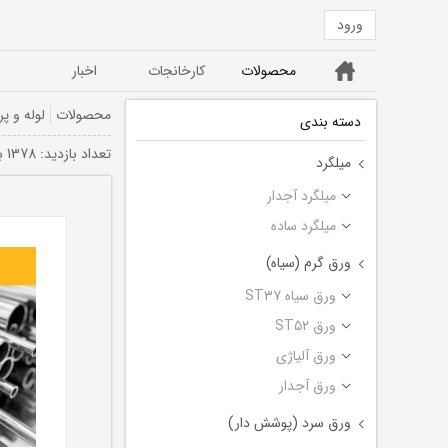
ورود
خانه
محصولات
کارخانجات
اخبار
ورق ST52
ورق سیاه ST37
محصولات
لوله و پر
دسته بندی
تعداد بازديد: 1378 بار
میلگرد
میلگرد آجدار
میلگرد ساده
ورق گرم (سیاه)
ورق سیاه ST37
ورق ST52
ورق آلیاژی
ورق آجدار
ورق سرد (پوشش دار)