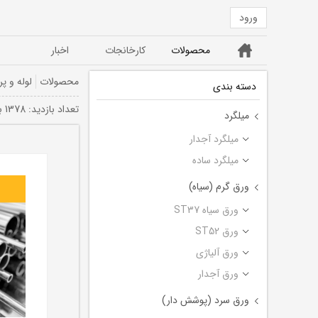
ورود
خانه
محصولات
کارخانجات
اخبار
ورق ST52
ورق سیاه ST37
محصولات
لوله و پر
دسته بندی
تعداد بازديد: 1378 بار
میلگرد
میلگرد آجدار
میلگرد ساده
ورق گرم (سیاه)
ورق سیاه ST37
ورق ST52
ورق آلیاژی
ورق آجدار
ورق سرد (پوشش دار)