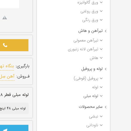
ورق گالوانیزه
ورق روغنی
ورق رنگی
تیرآهن و هاش
تیرآهن معمولی
تیرآهن لانه زنبوری
هاش
بارگیری:
بنگاه ته
لوله و پروفیل
فـروش:
آهن سِل
پروفیل (قوطی)
لوله
لوله مبلی قطر ۴۸ اینچ ضخامت ۰/۸ میل طول ۶ متر
لوله مبلی
سایر محصولات
لوله مبلی 48 اینچ
نبشی
ناودانی