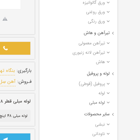
ورق گالوانیزه
ورق روغنی
ورق رنگی
تیرآهن و هاش
تیرآهن معمولی
تیرآهن لانه زنبوری
هاش
بارگیری:
بنگاه ته
لوله و پروفیل
فـروش:
آهن سِل
پروفیل (قوطی)
لوله
لوله مبلی قطر ۴۸ اینچ ضخامت ۱/۲۵ میل طول ۶ متر
لوله مبلی
سایر محصولات
لوله مبلی 48 اینچ
نبشی
ناودانی