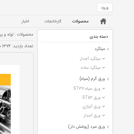
ورود
خانه
محصولات
کارخانجات
اخبار
ورق ST52
ورق سیاه ST37
محصولات
لوله و پر
دسته بندی
تعداد بازديد: 1374 بار
میلگرد
میلگرد آجدار
میلگرد ساده
ورق گرم (سیاه)
ورق سیاه ST37
ورق ST52
ورق آلیاژی
ورق آجدار
ورق سرد (پوشش دار)