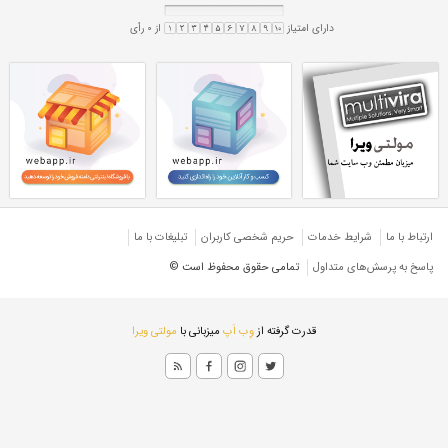
پروفیل صنعتی 40*80
ی 5 میل
پروفیل 5 میل صنعتی
پروفیل صنعتی ۴۰*۸۰
ی ۵ میل
پروفیل ۵ میل صنعتی
ان
ارتباط با ما
شرایط خدمات
حريم شخصی كاربران
تبليغات با ما
پاسخ به پرسش‌های متداول
تمامی حقوق محفوظ است ©
قدرت گرفته از
وِب اَپ
میزبانی با
مولتی ویرا