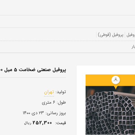
وفیل
پروفیل (قوطی)
پروفیل صنعتی ضخامت 5 میل 100 در 180
تولید:
تهران
طول:
۶ متری
بروز رسانی:
۲۳ دی ۱۴۰۰
252,300
قيمت:
ريال