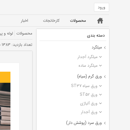
ورود
خانه
محصولات
کارخانجات
اخبار
ورق ST52
ورق سیاه ST37
محصولات
لوله و پر
دسته بندی
تعداد بازديد: 1383 بار
میلگرد
میلگرد آجدار
میلگرد ساده
ورق گرم (سیاه)
ورق سیاه ST37
ورق ST52
ورق آلیاژی
ورق آجدار
ورق سرد (پوشش دار)