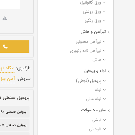
ورق گالوانیزه
ورق روغنی
ورق رنگی
تیرآهن و هاش
تیرآهن معمولی
تیرآهن لانه زنبوری
هاش
بارگیری:
بنگاه ته
لوله و پروفیل
فـروش:
آهن سِل
پروفیل (قوطی)
لوله
پروفیل صنعتی تهران ضخامت ۵ م
لوله مبلی
سایر محصولات
پروفیل صنعتی 180*100
نبشی
پروفیل صنعتی 5 میل
ناودانی