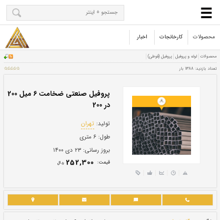
محصولات
کارخانجات
اخبار
پروفیل صنعتی ضخامت 6 میل 200
در 200
تولید:
تهران