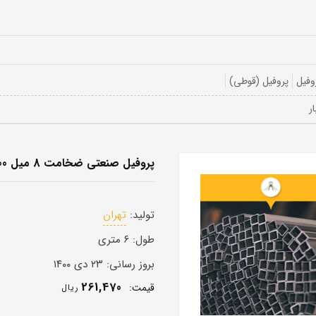
وفیل
پروفیل (قوطی)
پروفیل صنعتی ضخامت 8 میل 300 در 300
تولید:
تهران
طول:
۶ متری
بروز رسانی:
۲۳ دی ۱۴۰۰
261,470
قيمت:
ريال