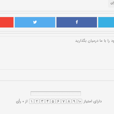
ان
دارای امتیاز
از 0 رأی