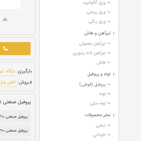
ورق گالوانیزه
ورق روغنی
ورق رنگی
تیرآهن و هاش
تیرآهن معمولی
تیرآهن لانه زنبوری
هاش
بارگیری:
بنگاه ته
لوله و پروفیل
فـروش:
آهن سِل
پروفیل (قوطی)
لوله
پروفیل صنعتی تهران ضخامت ۸ م
لوله مبلی
سایر محصولات
پروفیل صنعتی 300*300
نبشی
پروفیل صنعتی ۳۰۰*۳۰۰
ناودانی