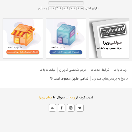
پروفیل صنعتی 200*150
تی 10 میل
پروفیل 10 میل صنعتی
پروفیل صنعتی ۲۰۰*۱۵۰
تی ۱۰ میل
پروفیل ۱۰ میل صنعتی
ان
ارتباط با ما
شرایط خدمات
حريم شخصی كاربران
تبليغات با ما
پاسخ به پرسش‌های متداول
تمامی حقوق محفوظ است ©
قدرت گرفته از
وِب اَپ
میزبانی با
مولتی ویرا