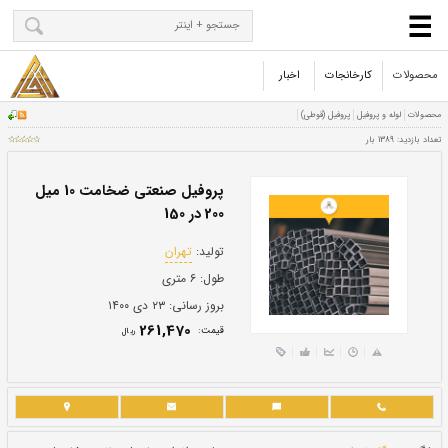
محصولات
کارخانجات
اخبار
پروفیل صنعتی ضخامت 10 میل
200 در 150
تولید:
تهران