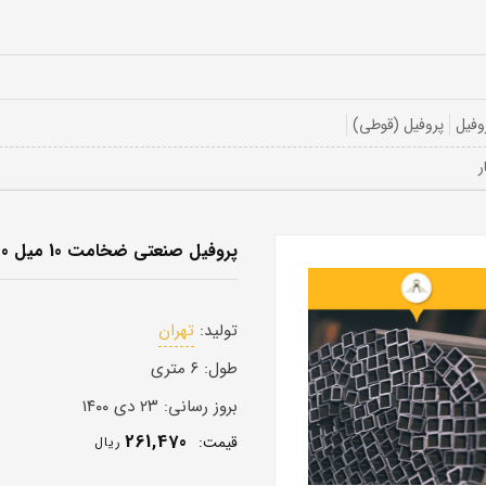
وفیل
پروفیل (قوطی)
پروفیل صنعتی ضخامت 10 میل 200 در 200
تولید:
تهران
طول:
۶ متری
بروز رسانی:
۲۳ دی ۱۴۰۰
261,470
قيمت:
ريال