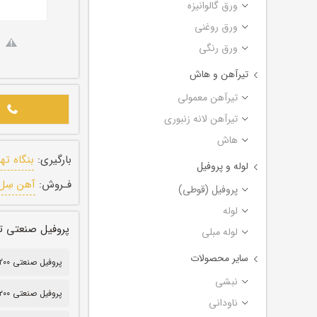
ورق گالوانیزه
ورق روغنی
ورق رنگی
تیرآهن و هاش
تیرآهن معمولی
تیرآهن لانه زنبوری
هاش
بارگیری:
بنگاه ته
لوله و پروفیل
فـروش:
آهن سِل
پروفیل (قوطی)
لوله
پروفیل صنعتی تهران ضخامت ۱۰ م
لوله مبلی
سایر محصولات
پروفیل صنعتی 200*200
نبشی
پروفیل صنعتی ۲۰۰*۲۰۰
ناودانی