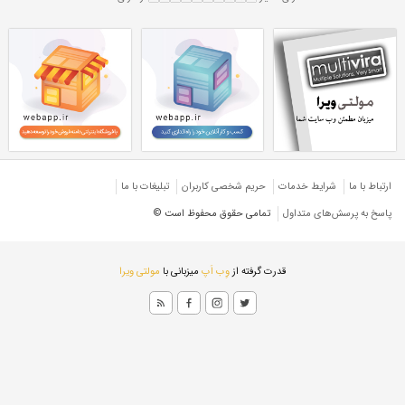
ی
پروفیل ساختمانی 2 میل
اختمانی ۲۰*۲۰
پروفیل ۲۰*۲۰ ساختمانی
نی
پروفیل تهران
ارتباط با ما
شرایط خدمات
حريم شخصی كاربران
تبليغات با ما
پاسخ به پرسش‌های متداول
تمامی حقوق محفوظ است ©
قدرت گرفته از
وِب اَپ
میزبانی با
مولتی ویرا