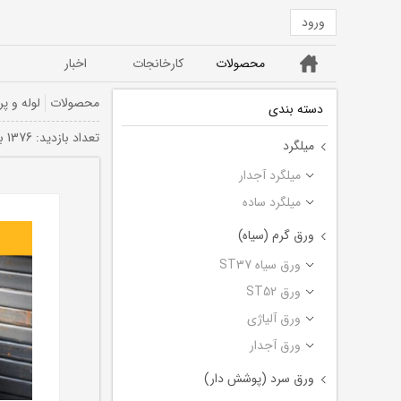
ورود
خانه
محصولات
کارخانجات
اخبار
ورق ST52
ورق سیاه ST37
محصولات
لوله و پر
دسته بندی
تعداد بازديد: 1376 بار
میلگرد
میلگرد آجدار
میلگرد ساده
ورق گرم (سیاه)
ورق سیاه ST37
ورق ST52
ورق آلیاژی
ورق آجدار
ورق سرد (پوشش دار)