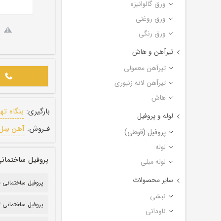
ورق گالوانیزه
ورق روغنی
ورق رنگی
تیرآهن و هاش
تیرآهن معمولی
تیرآهن لانه زنبوری
هاش
بارگیری:
بنگاه ته
لوله و پروفیل
فـروش:
آهن سِل
پروفیل (قوطی)
لوله
پروفیل ساختمانی تهران ضخام
لوله مبلی
سایر محصولات
پروفیل ساختمانی 10*20
نبشی
پروفیل ساختمانی ۲ میل
ناودانی