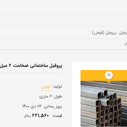
وفیل
پروفیل (قوطی)
پروفیل ساختمانی ضخامت 2 میل 20 در 10
تولید:
تهران
طول:
۶ متری
بروز رسانی:
۲۶ دی ۱۴۰۰
221,560
قيمت:
ريال