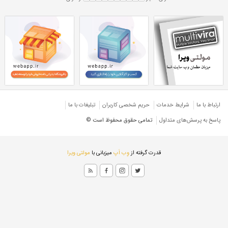
ی
پروفیل ساختمانی 2/5 میل
ل ساختمانی ۶۰*۶۰
پروفیل ۶۰*۶۰ ساختمانی
ل ساختمانی
پروفیل تهران
ارتباط با ما
شرایط خدمات
حريم شخصی كاربران
تبليغات با ما
پاسخ به پرسش‌های متداول
تمامی حقوق محفوظ است ©
قدرت گرفته از
وِب اَپ
میزبانی با
مولتی ویرا