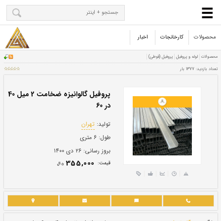
محصولات
کارخانجات
اخبار
پروفیل گالوانیزه ضخامت 2 میل 40
در 60
تولید:
تهران