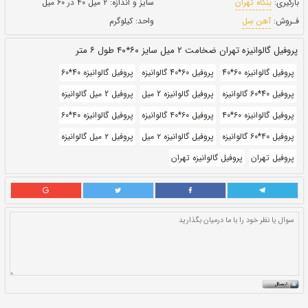
طول:
۶ متری
بروز رسانی:
۲۶ دی ۱۴۰۰
355,000
قيمت:
ريال
سایز و اندازه:
۲ میل ۴۰ در ۶۰ میل
واحد:
کیلوگرم
ر