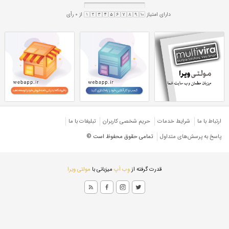
پروفیل گالوانیزه 40*60
یزه 2 میل
پروفیل 2 میل گالوانیزه
پروفیل گالوانیزه ۴۰*۶۰
یزه ۲ میل
پروفیل ۲ میل گالوانیزه
هران
ارتباط با ما
شرایط خدمات
حريم شخصی كاربران
تبليغات با ما
پاسخ به پرسش‌های متداول
تمامی حقوق محفوظ است ©
قدرت گرفته از
وِب اَپ
میزبانی با
مولتی ویرا