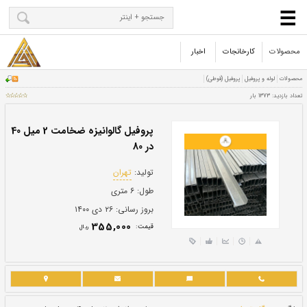
محصولات
کارخانجات
اخبار
پروفیل گالوانیزه ضخامت 2 میل 40
در 80
تولید:
تهران