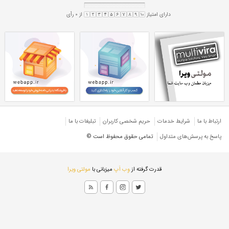
پروفیل گالوانیزه 40*80
نیزه 2 میل
پروفیل 2 میل گالوانیزه
پروفیل گالوانیزه ۴۰*۸۰
نیزه ۲ میل
پروفیل ۲ میل گالوانیزه
هران
ارتباط با ما
شرایط خدمات
حريم شخصی كاربران
تبليغات با ما
پاسخ به پرسش‌های متداول
تمامی حقوق محفوظ است ©
قدرت گرفته از
وِب اَپ
میزبانی با
مولتی ویرا