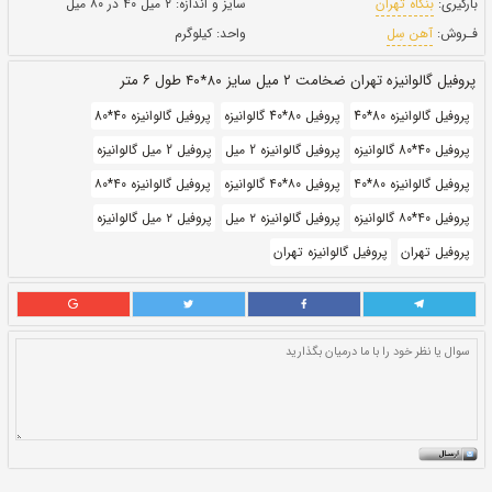
طول:
۶ متری
بروز رسانی:
۲۶ دی ۱۴۰۰
355,000
قيمت:
ريال
سایز و اندازه:
۲ میل ۴۰ در ۸۰ میل
واحد:
کیلوگرم
ر