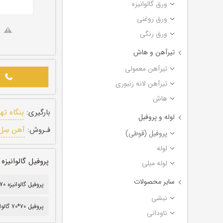
ورق گالوانیزه
ورق روغنی
ورق رنگی
تیرآهن و هاش
تیرآهن معمولی
تیرآهن لانه زنبوری
هاش
بارگیری:
بنگاه ته
لوله و پروفیل
فـروش:
آهن سِل
پروفیل (قوطی)
لوله
پروفیل گالوانیزه تهران ضخامت
لوله مبلی
سایر محصولات
پروفیل گالوانیزه 70*70
نبشی
پروفیل ۷۰*۷۰ گالوانیزه
ناودانی