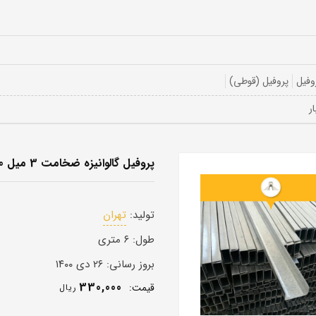
وفیل
پروفیل (قوطی)
پروفیل گالوانیزه ضخامت 3 میل 70 در 70
تولید:
تهران
طول:
۶ متری
بروز رسانی:
۲۶ دی ۱۴۰۰
330,000
قيمت:
ريال