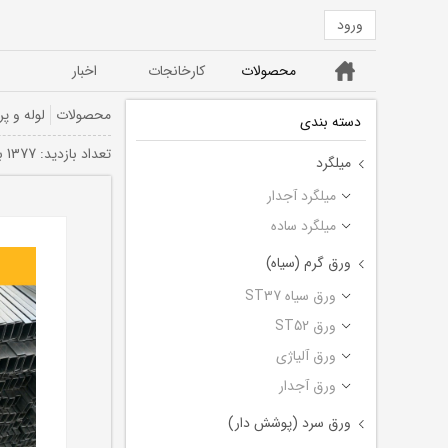
ورود
خانه
محصولات
کارخانجات
اخبار
ورق ST52
ورق سیاه ST37
محصولات
لوله و پر
دسته بندی
تعداد بازديد: 1377 بار
میلگرد
میلگرد آجدار
میلگرد ساده
ورق گرم (سیاه)
ورق سیاه ST37
ورق ST52
ورق آلیاژی
ورق آجدار
ورق سرد (پوشش دار)